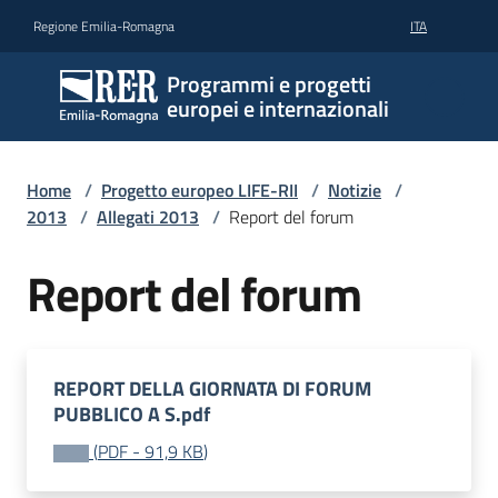
Vai al contenuto
Vai alla navigazione
Vai al footer
Regione Emilia-Romagna
ITA
Programmi e progetti
europei e internazionali
Home
/
Progetto europeo LIFE-RII
/
Notizie
/
2013
/
Allegati 2013
/
Report del forum
Report del forum
REPORT DELLA GIORNATA DI FORUM
PUBBLICO A S.pdf
(
PDF
-
91,9 KB
)