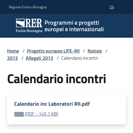
Vai al contenuto
Vai alla navigazione
Vai al footer
Regione Emilia-Romagna
ITA
Programmi e progetti
europei e internazionali
Home
/
Progetto europeo LIFE-RII
/
Notizie
/
2013
/
Allegati 2013
/
Calendario incontri
Calendario incontri
Calendario inc Laboratori RII.pdf
(
PDF
-
145,1 KB
)