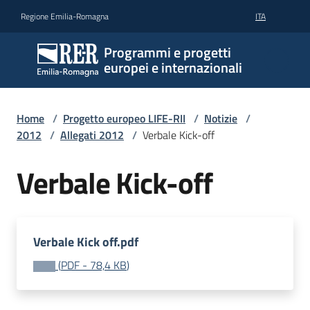
Vai al contenuto
Vai alla navigazione
Vai al footer
Regione Emilia-Romagna
ITA
Programmi e progetti
europei e internazionali
Home
/
Progetto europeo LIFE-RII
/
Notizie
/
2012
/
Allegati 2012
/
Verbale Kick-off
Verbale Kick-off
Verbale Kick off.pdf
(
PDF
-
78,4 KB
)