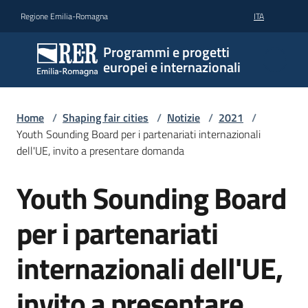
Vai al contenuto
Vai alla navigazione
Vai al footer
Regione Emilia-Romagna
ITA
Programmi e progetti
europei e internazionali
Home
/
Shaping fair cities
/
Notizie
/
2021
/
Youth Sounding Board per i partenariati internazionali
dell'UE, invito a presentare domanda
Youth Sounding Board
Salta al contenuto
per i partenariati
internazionali dell'UE,
invito a presentare