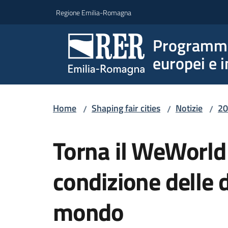
Vai al contenuto
Vai alla navigazione
Vai al footer
Regione Emilia-Romagna
Programmi 
europei e i
Home
Shaping fair cities
Notizie
20
/
/
/
Salta al contenuto
Torna il WeWorld 
condizione delle d
mondo