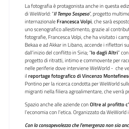
La fotografia è protagonista anche in questa ediz
di WeWorld: “
Il Tempo Sospeso
”, progetto multime
internazionale
Francesca Volpi
, che sarà esposto
uno scenografico allestimento, grazie al contrib
fotografie, Francesca Volpi, che ha visitato i ca
Bekaa e ad Akkar in Libano, accende i riflettori sul
dall’inizio del conflitto in Siria; “
Io dagli Altri
” con
progetto di ritratti, intimo e commovente per racc
nelle periferie dove interviene WeWorld - che v
il
reportage fotografico di Vincenzo Montefines
Pontino per la ricerca condotta per WeWorld sull
migranti nella filiera agroalimentare, che verrà 
Spazio anche alle aziende con
Oltre al profitto c
l’economia con l’etica. Organizzato da WeWorld
Con la consapevolezza che l'emergenza non sia ancora