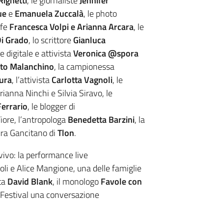
Righetti
, le giornaliste
Jennifer
ue
e
Emanuela Zuccalà
, le photo
afe
Francesca Volpi e Arianna Arcara
, le
Di Grado
, lo scrittore
Gianluca
ce digitale e attivista
Veronica @spora
to Malanchino
, la campionessa
ura
, l’attivista
Carlotta Vagnoli
, le
rianna Ninchi e Silvia Siravo, le
Ferrario
, le blogger di
iore, l’antropologa
Benedetta Barzini
, la
ura Gancitano di
Tlon
.
ivo: la performance live
i e Alice Mangione, una delle famiglie
ta
David Blank
, il monologo
Favole con
il Festival una conversazione