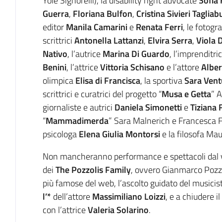
Yole Signorelli), la disability right advocate
Sofia 
Guerra
,
Floriana Bulfon
,
Cristina Sivieri Tagliab
editor
Manila Camarini
e
Renata Ferri
, le fotogr
scrittrici
Antonella Lattanzi
,
Elvira Serra
,
Viola 
Nativo
,
l’autrice
Marina Di Guardo
, l’imprenditri
Benini
, l’attrice
Vittoria Schisano
e l’attore
Alber
olimpica
Elisa di Francisca
, la sportiva
Sara Vent
scrittrici e curatrici del progetto “
Musa e Getta
” A
giornaliste e autrici
Daniela Simonetti
e
Tiziana 
“
Mammadimerda
” Sara Malnerich e Francesca F
psicologa
Elena Giulia Montorsi
e la filosofa Ma
Non mancheranno performance e spettacoli dal v
dei
The Pozzolis Family
,
ovvero
Gianmarco Pozzol
più famose del web, l’ascolto guidato del musicis
l’*
dell’attore
Massimiliano Loizzi
, e a chiudere 
con l’attrice
Valeria Solarino
.