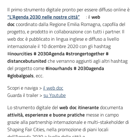
Il primo strumento digitale pronto per essere diffuso online è
“L'Agenda 2030 nelle nostre città”
: il
web
doc
coordinato dalla Regione Emilia Romagna, capofila del
progetto, e prodotto in collaborazione con tutti i partner. Il
web doc è pubblicato in lingua inglese e diffuso a livello
internazionale il 10 dicembre 2020 con gli hashtag
#
inourcities # 2030Agenda #strongertogether #
distancebutunited
che verranno aggiunti agli altri hashtag
del progetto come
#inourhands # 2030agenda
#globalgoals
, ecc.
Scopri e naviga >
il web doc
Guarda il trailer >
su Youtube
Lo strumento digitale del
web doc itinerante
documenta
attività, esperienze e buone pratiche
messe in campo
grazie alla partnership internazionale e multi-stakeholder di
Shaping Fair Cities, nella promozione di piani locali
dell'Agenda 2030 a livello delle città e