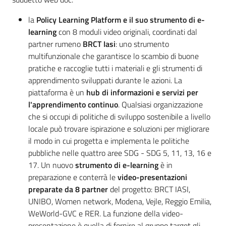
la
Policy Learning Platform e il suo strumento di e-
learning
con 8 moduli video originali, coordinati dal
partner rumeno
BRCT Iasi
: uno strumento
multifunzionale che garantisce lo scambio di buone
pratiche e raccoglie tutti i materiali e gli strumenti di
apprendimento sviluppati durante le azioni. La
piattaforma è un
hub di informazioni e servizi per
l'apprendimento continuo
. Qualsiasi organizzazione
che si occupi di politiche di sviluppo sostenibile a livello
locale può trovare ispirazione e soluzioni per migliorare
il modo in cui progetta e implementa le politiche
pubbliche nelle quattro aree SDG - SDG 5, 11, 13, 16 e
17. Un nuovo
strumento di e-learning
è in
preparazione e conterrà le
video-presentazioni
preparate da 8 partner
del progetto: BRCT IASI,
UNIBO, Women network, Modena, Vejle, Reggio Emilia,
WeWorld-GVC e RER. La funzione della video-
presentazione è quella di fornire al gruppo target gli