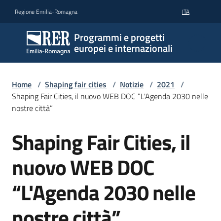
Vai al contenuto
Vai alla navigazione
Vai al footer
Regione Emilia-Romagna
ITA
Programmi e progetti
europei e internazionali
Home
/
Shaping fair cities
/
Notizie
/
2021
/
Shaping Fair Cities, il nuovo WEB DOC “L'Agenda 2030 nelle
nostre città”
Shaping Fair Cities, il
Salta al contenuto
nuovo WEB DOC
“L'Agenda 2030 nelle
nostre città”