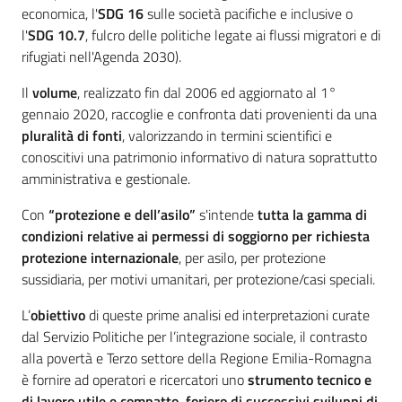
economica, l'
SDG 16
sulle società pacifiche e inclusive o
l'
SDG 10.7
, fulcro delle politiche legate ai flussi migratori e di
rifugiati nell'Agenda 2030).
Il
volume
, realizzato fin dal 2006 ed aggiornato al 1°
gennaio 2020, raccoglie e confronta dati provenienti da una
pluralità di fonti
, valorizzando in termini scientifici e
conoscitivi una patrimonio informativo di natura soprattutto
amministrativa e gestionale.
Con
“protezione e dell’asilo”
s'intende
tutta la gamma di
condizioni relative ai permessi di soggiorno per richiesta
protezione internazionale
, per asilo, per protezione
sussidiaria, per motivi umanitari, per protezione/casi speciali.
L’
obiettivo
di queste prime analisi ed interpretazioni curate
dal Servizio Politiche per l’integrazione sociale, il contrasto
alla povertà e Terzo settore della Regione Emilia-Romagna
è fornire ad operatori e ricercatori uno
strumento tecnico e
di lavoro utile e compatto, foriero di successivi sviluppi di