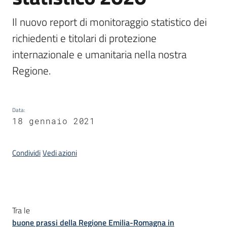
Il nuovo report di monitoraggio statistico dei 
richiedenti e titolari di protezione 
internazionale e umanitaria nella nostra 
Regione.
Data
:
18 gennaio 2021
Condividi
Vedi azioni
Introduzione
Tra le
buone prassi della Regione Emilia-Romagna in