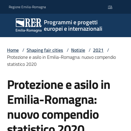
Vai al contenuto
Vai alla navigazione
Vai al footer
Regione Emilia-Romagna
ITA
Programmi e progetti
europei e internazionali
Home
/
Shaping fair cities
/
Notizie
/
2021
/
Protezione e asilo in Emilia-Romagna: nuovo compendio
statistico 2020
Protezione e asilo in
Salta al contenuto
Emilia-Romagna:
nuovo compendio
statistico 2020