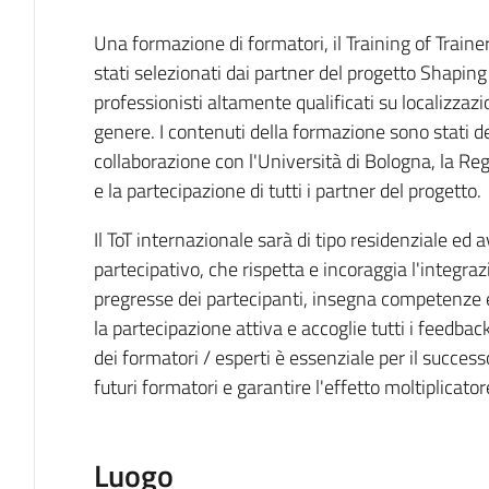
Cos'è
Una formazione di formatori, il Training of Trainer
stati selezionati dai partner del progetto Shaping F
professionisti altamente qualificati su localizzaz
genere. I contenuti della formazione sono stati de
collaborazione con l'Università di Bologna, la R
e la partecipazione di tutti i partner del progetto.
Il ToT internazionale sarà di tipo residenziale ed 
partecipativo, che rispetta e incoraggia l'integr
pregresse dei partecipanti, insegna competenze e
la partecipazione attiva e accoglie tutti i feedba
dei formatori / esperti è essenziale per il success
futuri formatori e garantire l'effetto moltiplicator
Luogo