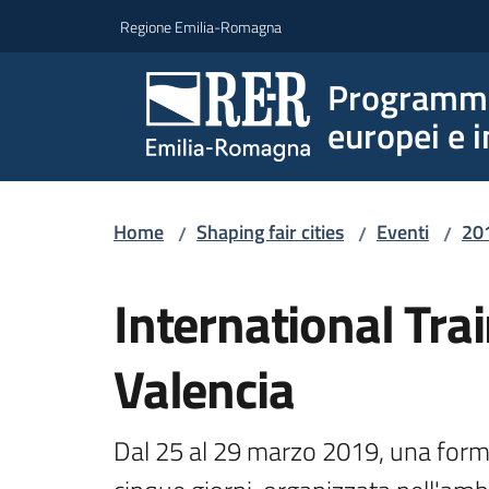
Vai al contenuto
Vai alla navigazione
Vai al footer
Regione Emilia-Romagna
Programmi 
europei e i
Home
Shaping fair cities
Eventi
20
/
/
/
Salta al contenuto
International Trai
Valencia
Dal 25 al 29 marzo 2019, una forma