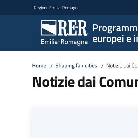
Vai al contenuto
Vai alla navigazione
Vai al footer
Regione Emilia-Romagna
Programmi 
europei e i
Home
Shaping fair cities
Notizie dai C
/
/
Notizie dai Comu