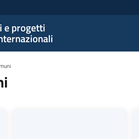
e progetti
nternazionali
omuni
ni