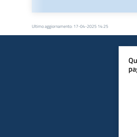
Ultimo aggiornamento
:
17-04-2025 14:25
Qu
pa
Valut