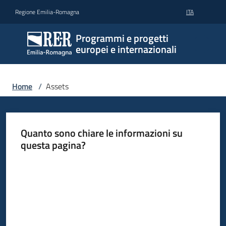
Vai al contenuto
Vai alla navigazione
Vai al footer
Regione Emilia-Romagna
ITA
Programmi e progetti
europei e internazionali
Home
/
Assets
Quanto sono chiare le informazioni su
questa pagina?
Valuta da 1 a 5 stelle