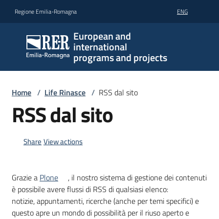
Go to content
Go to navigation
Go to footer
Regione Emilia-Romagna
ENG
European and
international
programs and projects
Home
/
Life Rinasce
/
RSS dal sito
RSS dal sito
Share
View actions
Grazie a
Plone
, il nostro sistema di gestione dei contenuti
è possibile avere flussi di RSS di qualsiasi elenco:
notizie, appuntamenti, ricerche (anche per temi specifici) e
questo apre un mondo di possibilità per il riuso aperto e