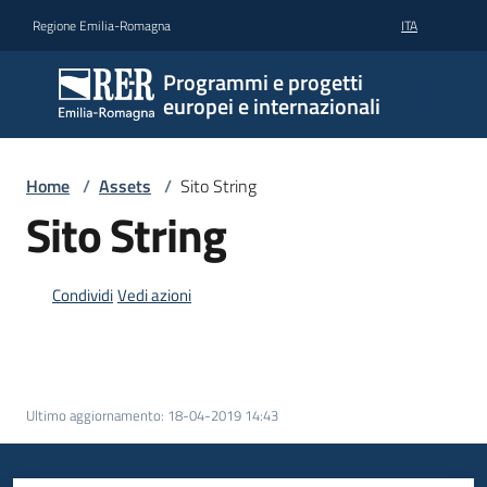
Vai al contenuto
Vai alla navigazione
Vai al footer
Regione Emilia-Romagna
ITA
Programmi e progetti
europei e internazionali
Home
/
Assets
/
Sito String
Sito String
Condividi
Vedi azioni
Ultimo aggiornamento
:
18-04-2019 14:43