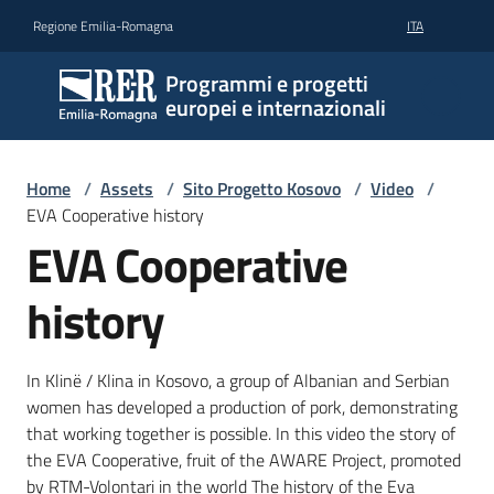
Vai al contenuto
Vai alla navigazione
Vai al footer
Regione Emilia-Romagna
ITA
Programmi e progetti
europei e internazionali
Home
/
Assets
/
Sito Progetto Kosovo
/
Video
/
EVA Cooperative history
EVA Cooperative
history
In Klinë / Klina in Kosovo, a group of Albanian and Serbian
women has developed a production of pork, demonstrating
that working together is possible. In this video the story of
the EVA Cooperative, fruit of the AWARE Project, promoted
by RTM-Volontari in the world The history of the Eva