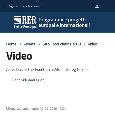
Vai al contenuto
Vai alla navigazione
Vai al footer
Regione Emilia-Romagna
ITA
Programmi e progetti
europei e internazionali
Home
/
Assets
/
Sito Food chains 4 EU
/
Video
Video
All videos of the FoodChains4Eu Interreg Project
Condividi
Vedi azioni
Ultimo aggiornamento
:
10-05-2019 15:34