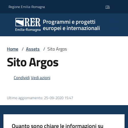
Vai al contenuto
Vai alla navigazione
Vai al footer
Regione Emilia-Romagna
ITA
Programmi e progetti
europei e internazionali
Home
/
Assets
/
Sito Argos
Sito Argos
Condividi
Vedi azioni
Ultimo aggiornamento
:
25-09-2020 15:47
Quanto sono chiare le informazioni su