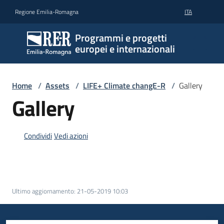
Vai al contenuto
Vai alla navigazione
Vai al footer
Regione Emilia-Romagna
ITA
Programmi e progetti
europei e internazionali
Home
/
Assets
/
LIFE+ Climate changE-R
/
Gallery
Gallery
Condividi
Vedi azioni
Ultimo aggiornamento
:
21-05-2019 10:03